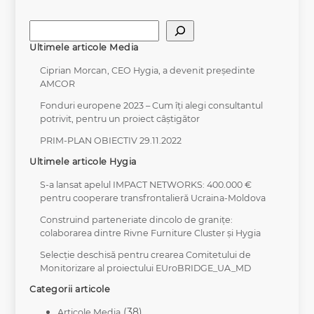
Caută
Ultimele articole Media
Ciprian Morcan, CEO Hygia, a devenit președinte
AMCOR
Fonduri europene 2023 – Cum îți alegi consultantul
potrivit, pentru un proiect câștigător
PRIM-PLAN OBIECTIV 29.11.2022
Ultimele articole Hygia
S-a lansat apelul IMPACT NETWORKS: 400.000 €
pentru cooperare transfrontalieră Ucraina-Moldova
Construind parteneriate dincolo de granițe:
colaborarea dintre Rivne Furniture Cluster și Hygia
Selecție deschisă pentru crearea Comitetului de
Monitorizare al proiectului EUroBRIDGE_UA_MD
Categorii articole
(38)
Articole Media