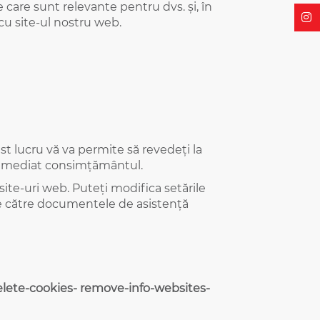
e care sunt relevante pentru dvs. și, în
 cu site-ul nostru web.
st lucru vă va permite să revedeți la
i imediat consimțământul.
 site-uri web. Puteți modifica setările
le către documentele de asistență
delete-cookies- remove-info-websites-