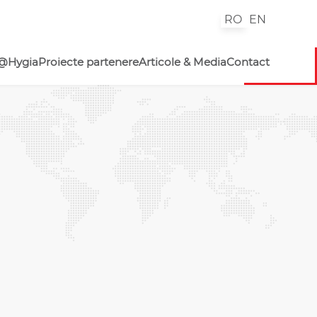
RO
EN
@Hygia
Proiecte partenere
Articole & Media
Contact