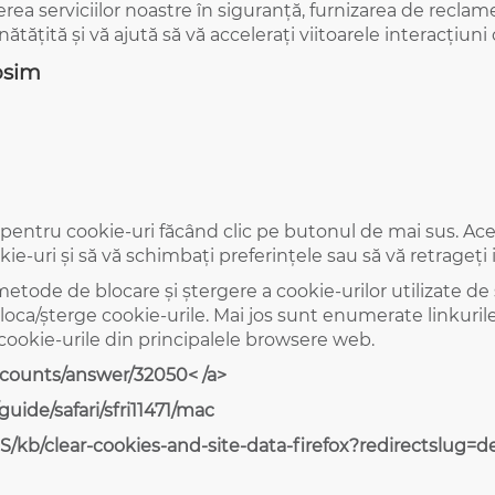
rea serviciilor noastre în siguranță, furnizarea de reclam
ățită și vă ajută să vă accelerați viitoarele interacțiuni
losim
 pentru cookie-uri făcând clic pe butonul de mai sus. Ace
-uri și să vă schimbați preferințele sau să vă retrageț
 metode de blocare și ștergere a cookie-urilor utilizate de
ca/șterge cookie-urile. Mai jos sunt enumerate linkuri
 cookie-urile din principalele browsere web.
ccounts/answer/32050< /a>
guide/safari/sfri11471/mac
US/kb/clear-cookies-and-site-data-firefox?redirectslug=