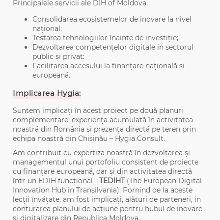
Principalele servicii ale DIH of Moldova:
Consolidarea ecosistemelor de inovare la nivel
național;
Testarea tehnologiilor înainte de investiție;
Dezvoltarea competențelor digitale în sectorul
public și privat:
Facilitarea accesului la finanțare națională și
europeană.
Implicarea Hygia:
Suntem implicați în acest proiect pe două planuri
complementare: experiența acumulată în activitatea
noastră din România și prezența directă pe teren prin
echipa noastră din Chișinău – Hygia Consult.
Am contribuit cu expertiza noastră în dezvoltarea și
managementul unui portofoliu consistent de proiecte
cu finanțare europeană, dar și din activitatea directă
într-un EDIH funcțional -
TEDIHT
(The European Digital
Innovation Hub în Transilvania). Pornind de la aceste
lecții învățate, am fost implicați, alături de parteneri, în
conturarea planului de acțiune pentru hubul de inovare
și digitalizare din Republica Moldova.