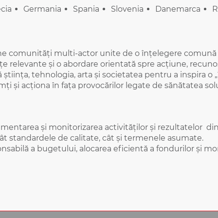
cia
Germania
Spania
Slovenia
Danemarca
R
jine comunități multi-actor unite de o înțelegere comună a
 relevante și o abordare orientată spre acțiune, recunoscâ
 știința, tehnologia, arta și societatea pentru a inspira 
i și acționa în fața provocărilor legate de sănătatea solulu
ementarea și monitorizarea activităților și rezultatelor di
tât standardele de calitate, cât și termenele asumate.
nsabilă a bugetului, alocarea eficientă a fondurilor și mon