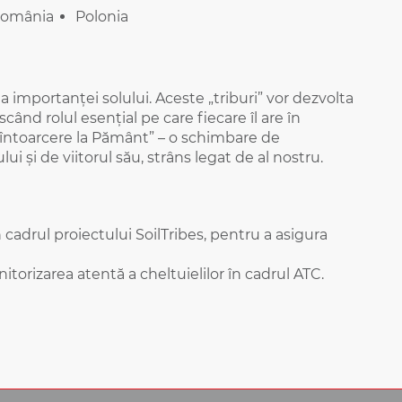
omânia
Polonia
 importanței solului. Aceste „triburi” vor dezvolta
nd rolul esențial pe care fiecare îl are în
o „întoarcere la Pământ” – o schimbare de
i și de viitorul său, strâns legat de al nostru.
n cadrul proiectului SoilTribes, pentru a asigura
itorizarea atentă a cheltuielilor în cadrul ATC.