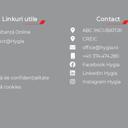
Linkuri utile
Contact
ABC INCUBATOR
ltanță Online
CREIC
ect@Hygia
office@hygia.ro
+40 374.474.280
Facebook Hygia
LinkedIn Hygia
că de confidențialitate
Instagram Hygia
că cookies