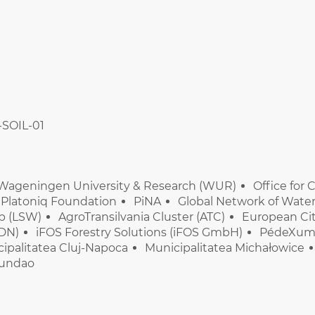
-SOIL-01
Wageningen University & Research (WUR)
Office for
Platoniq Foundation
PiNA
Global Network ​of Wa
p​ (LSW)
AgroTransilvania Cluster​ (ATC)
European Cit
DN)
iFOS Forestry Solutions (iFOS GmbH)
PédeXum
ipalitatea Cluj-Napoca
Municipalitatea Michałowice
Fundao