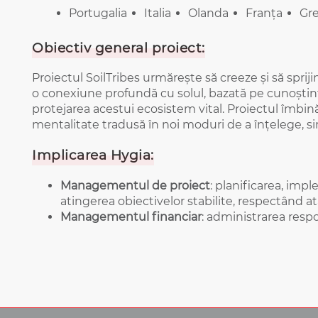
Portugalia
Italia
Olanda
Franța
Gre
Obiectiv general proiect:
Proiectul SoilTribes urmărește să creeze și să spri
o conexiune profundă cu solul, bazată pe cunoștințe
protejarea acestui ecosistem vital. Proiectul îmbină
mentalitate tradusă în noi moduri de a înțelege, simț
Implicarea Hygia:
Managementul de proiect
: planificarea, impl
atingerea obiectivelor stabilite, respectând a
Managementul financiar
: administrarea respo