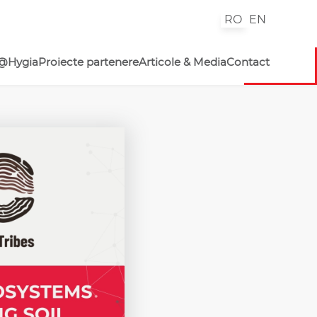
RO
EN
@Hygia
Proiecte partenere
Articole & Media
Contact