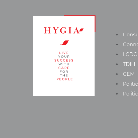
Consu
Conn
LCDC
TDIH
CEM
Politi
Politi